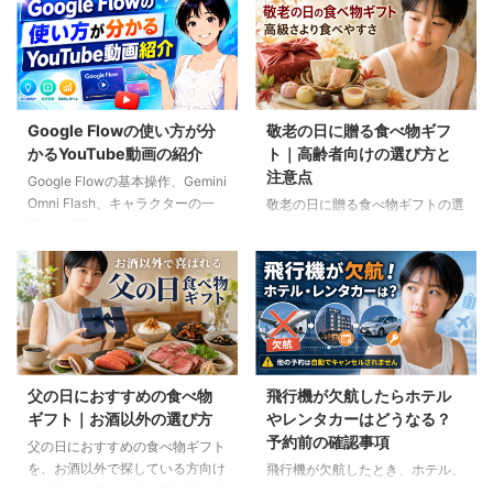
Google Flowの使い方が分
敬老の日に贈る食べ物ギフ
かるYouTube動画の紹介
ト｜高齢者向けの選び方と
注意点
Google Flowの基本操作、Gemini
Omni Flash、キャラクターの一
敬老の日に贈る食べ物ギフトの選
貫性、便利なAIツール、Flow
び方を紹介します。高齢者の噛む
Musicの使い方を解説。ゆり子AI
力や好み、食事制限、保存方法に
研究室の長編動画18本を、目的別
配慮しながら、和菓子、スープ、
に分かりやすく紹介します。
ご飯のお供、やわらか食などの候
補をわかりやすく解説します。
父の日におすすめの食べ物
飛行機が欠航したらホテル
ギフト｜お酒以外の選び方
やレンタカーはどうなる？
予約前の確認事項
父の日におすすめの食べ物ギフト
を、お酒以外で探している方向け
飛行機が欠航したとき、ホテル、
に紹介。ご飯のお供、明太子、肉
レンタカー、高速バスは自動的に