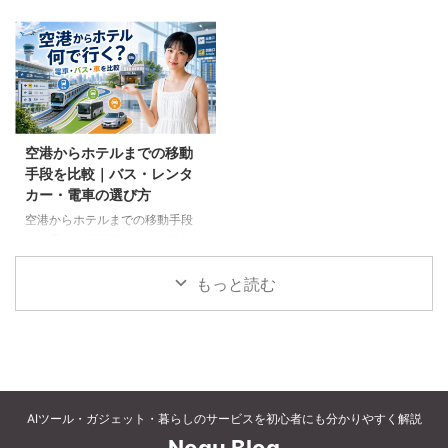
ギフト、コーヒー、紅茶、和菓子
キャンセルされるのでしょうか。
など、父の好みに合わせた選び方
個別予約と国内ツアーの違い、返
と注意点を解説します。
金や取消料、予約先への連絡手順
を解説します。
空港からホテルまでの移動
手段を比較｜バス・レンタ
カー・電車の選び方
空港からホテルまでの移動手段
を、電車、空港連絡バス、路線バ
ス、タクシー、レンタカーで比較
します。料金、荷物、人数、到着
もっと読む
時刻、ホテルの立地に合う方法を
選びましょう。
AIツール・ガジェット・暮らしのサービスを初心者にも分かりやすく解説