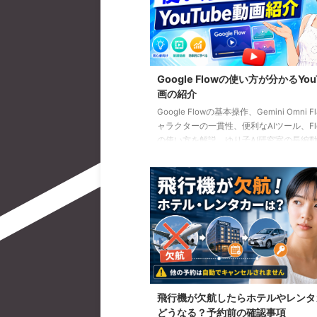
Google Flowの使い方が分かるYou
画の紹介
Google Flowの基本操作、Gemini Omni F
ャラクターの一貫性、便利なAIツール、Flow
の使い方を解説。ゆり子AI研究室の長編動
を、目的別に分かりやすく紹介します。
飛行機が欠航したらホテルやレンタ
どうなる？予約前の確認事項