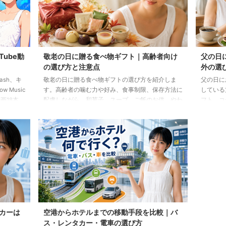
Tube動
敬老の日に贈る食べ物ギフト｜高齢者向け
父の日
の選び方と注意点
外の選
lash、キ
敬老の日に贈る食べ物ギフトの選び方を紹介しま
父の日に
 Music
す。高齢者の噛む力や好み、食事制限、保存方法に
している
画18本
配慮しながら、和菓子、スープ、ご飯のお供、やわ
フト、コ
らか食などの候補をわかりやすく解説します。
わせた選
カーは
空港からホテルまでの移動手段を比較｜バ
ス・レンタカー・電車の選び方