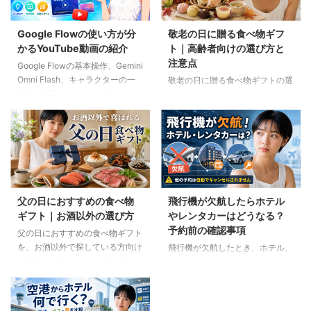
Google Flowの使い方が分
敬老の日に贈る食べ物ギフ
かるYouTube動画の紹介
ト｜高齢者向けの選び方と
注意点
Google Flowの基本操作、Gemini
Omni Flash、キャラクターの一
敬老の日に贈る食べ物ギフトの選
貫性、便利なAIツール、Flow
び方を紹介します。高齢者の噛む
Musicの使い方を解説。ゆり子AI
力や好み、食事制限、保存方法に
研究室の長編動画18本を、目的別
配慮しながら、和菓子、スープ、
に分かりやすく紹介します。
ご飯のお供、やわらか食などの候
補をわかりやすく解説します。
父の日におすすめの食べ物
飛行機が欠航したらホテル
ギフト｜お酒以外の選び方
やレンタカーはどうなる？
予約前の確認事項
父の日におすすめの食べ物ギフト
を、お酒以外で探している方向け
飛行機が欠航したとき、ホテル、
に紹介。ご飯のお供、明太子、肉
レンタカー、高速バスは自動的に
ギフト、コーヒー、紅茶、和菓子
キャンセルされるのでしょうか。
など、父の好みに合わせた選び方
個別予約と国内ツアーの違い、返
と注意点を解説します。
金や取消料、予約先への連絡手順