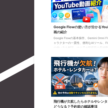
Google Flowの使い方が分かるYou
画の紹介
Google Flowの基本操作、Gemini Omni F
ャラクターの一貫性、便利なAIツール、Flow
の使い方を解説。ゆり子AI研究室の長編動
を、目的別に分かりやすく紹介します。
飛行機が欠航したらホテルやレンタ
どうなる？予約前の確認事項