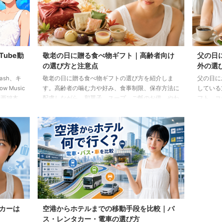
Tube動
敬老の日に贈る食べ物ギフト｜高齢者向け
父の日
の選び方と注意点
外の選
lash、キ
敬老の日に贈る食べ物ギフトの選び方を紹介しま
父の日に
 Music
す。高齢者の噛む力や好み、食事制限、保存方法に
している
画18本
配慮しながら、和菓子、スープ、ご飯のお供、やわ
フト、コ
らか食などの候補をわかりやすく解説します。
わせた選
カーは
空港からホテルまでの移動手段を比較｜バ
ス・レンタカー・電車の選び方