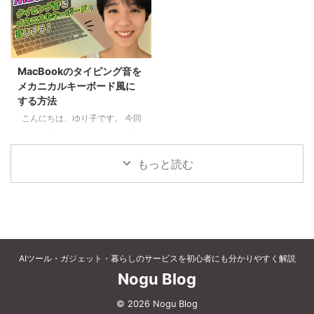
て、ベクター画像を作成するのっ
紹介したいと思います。
ナー・エレメンツ）” を使って、
て大変ですよね。 Jpeg画像をど
CleanMyMacってどんなソフ
スクショを一つのキーで撮れるよ
うにかして、ベクター画像に変換
ト？ CleanM ...
うにするお話をします。ちなみに
したいと思うのは普通のことで
「スクショ」って言うのはスクリ
す。 ２つの方法があります。
ーンショットの略で、画面に映っ
MacBookのタイピング音を
1. 輪郭だけのシルエット画像を
ているものをそのまま画像として
メカニカルキーボード風に
ベクター化 まずは、Nano
保存することです。 今回は
する方法
Bananaを使って、ベクター化し
MacBookのスクショを「1つのキ
たい画像を作ります。 右下にウ
こんにちは、ゆり子です。 今回
ー」で撮れるようにする方法 を
ォーターマークが入りますが、マ
は、MacBookのタイピングの音
紹介します！ 「Command +
ークは白なので、背景を白にすれ
をメカニカルキーボードっぽくす
Shift + 3 を覚えられない…」 「3
ば見えなくな ...
る方法をご紹介します。 動画で
つ同時押しが大変…」 そんな悩み
もっと読む
見たい人はYoutubeでどうぞ
を一発解決してくれるのが、
https://youtu.be/bNo_em7XIZc
Mac専用の無 ...
メカニカルキーボードって買うと
結構高いんですよね。なので、今
回は“気分だけでも味わおう”とい
う感じで進めていきます。 使う
AIツール・ガジェット・暮らしのサービスを初心者にも分かりやすく解説
のは無料アプリの
「Mechvibes（メックバイブ
Nogu Blog
ズ）」。これを入れるだけで、
Macのキーボードからタイプライ
© 2026 Nogu Blog