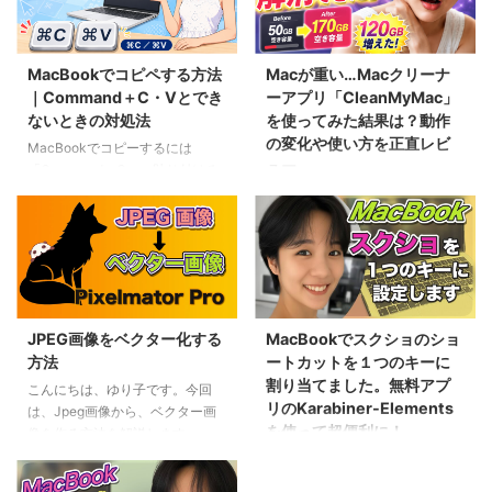
MacBookでコピペする方法
Macが重い…Macクリーナ
｜Command＋C・Vとでき
ーアプリ「CleanMyMac」
ないときの対処法
を使ってみた結果は？動作
の変化や使い方を正直レビ
MacBookでコピーするには
ュー
「Command＋C」、貼り付ける
には「Command＋V」を押しま
【PR】本ページにはプロモーシ
す。 WindowsではCtrlキーを使
ョンが一部含まれています
いますが、MacBookでは
MacBookを長く使っていると、
Commandキーを使う点が大きな
「なんだか最近動作が重いな…」
違いです。まずは、よく使う操作
と感じることはありませんか？
から確認してみましょう。 やり
私もまさにそうでした。 アプリ
たいことMacBookの操作コピー
をたくさん入れては消し、動画編
JPEG画像をベクター化する
MacBookでスクショのショ
するCommand＋C貼り付ける
集や画像編集を繰り返しているう
方法
ートカットを１つのキーに
Command＋V切り取る
ちに、気が付けばストレージはパ
割り当てました。無料アプ
Command＋Xすべて選択する
こんにちは、ゆり子です。今回
ンパン。 新しいMacに買い替え
リのKarabiner-Elements
Command＋A操作を元に戻す
は、Jpeg画像から、ベクター画
るべきか悩んでいたときに見つけ
を使って超便利に！
Command＋Z書式を合わせて貼
像を作る方法を解説します。
たのがCleanMyMacです。 今回
り付けるOption＋Shift＋
Pixelmator Proで「シェイプツー
は実際に購入して使って感じたメ
こんにちは、ゆり子です。今日は
Command＋Vファイル ...
ル」と「ペンツール」を使用し
リットや気になった点を、正直に
“Karabiner-Elements（カラバイ