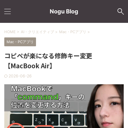
Nogu Blog
HOME
>
AI・クリエイティブ
>
Mac・PCアプリ
>
Mac・PCアプリ
コピペが楽になる修飾キー変更
【MacBook Air】
2026-06-26